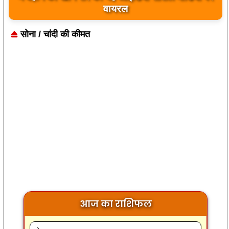
वायरल
सोना / चांदी की कीमत
आज का राशिफल