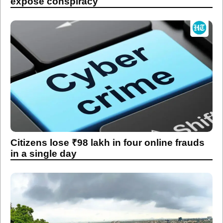
expose conspiracy
Citizens lose ₹98 lakh in four online frauds
in a single day