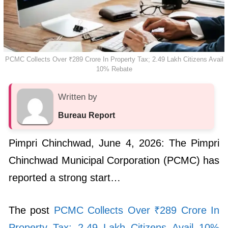
PCMC Collects Over ₹289 Crore In Property Tax; 2.49 Lakh Citizens Avail
10% Rebate
Written by
Bureau Report
Pimpri Chinchwad, June 4, 2026: The Pimpri
Chinchwad Municipal Corporation (PCMC) has
reported a strong start…
The post
PCMC Collects Over ₹289 Crore In
Property Tax; 2.49 Lakh Citizens Avail 10%