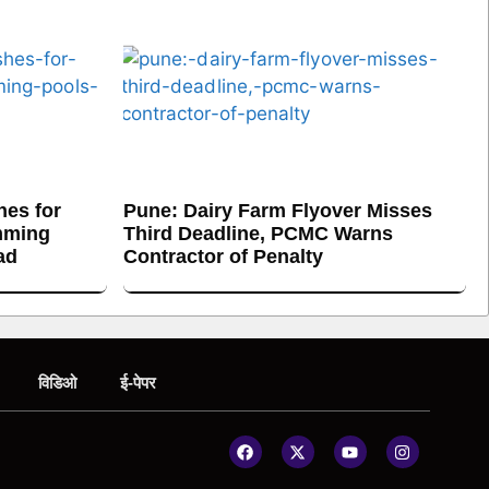
es for
Pune: Dairy Farm Flyover Misses
mming
Third Deadline, PCMC Warns
ad
Contractor of Penalty
विडिओ
ई-पेपर