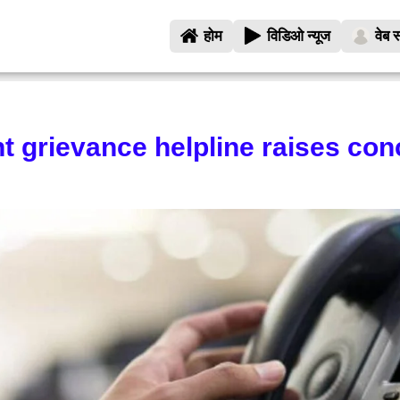
होम
विडिओ न्यूज
वेब स
t grievance helpline raises co