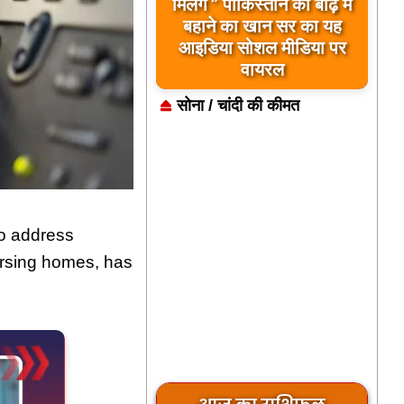
बिलावल भुट्टो द्वारा सिंधु नदी
मिलेंगे ” पाकिस्तान को बाढ़ में
और भारत को लेकर दिए गए
बहाने का खान सर का यह
आइडिया सोशल मीडिया पर
बयान पर भारत के केंद्रीय
मंत्रियों की कड़ी प्रतिक्रिया
वायरल
सोना / चांदी की कीमत
to address
ursing homes, has