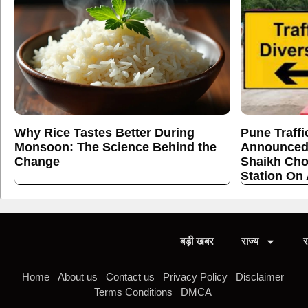
Why Rice Tastes Better During
Pune Traffi
Monsoon: The Science Behind the
Announced
Change
Shaikh Cho
Station On
बड़ी खबर
राज्य
र
Home
About us
Contact us
Privacy Policy
Disclaimer
Terms Conditions
DMCA