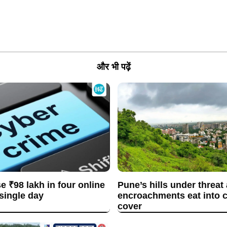
और भी पढ़ें
se ₹98 lakh in four online
Pune’s hills under threat
 single day
encroachments eat into c
cover