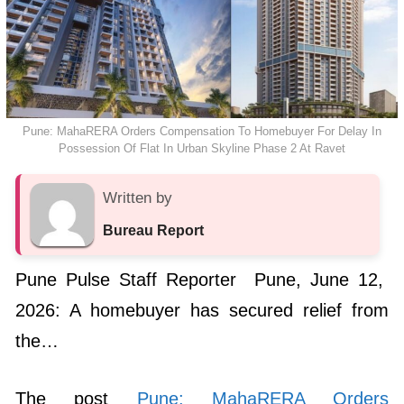
Pune: MahaRERA Orders Compensation To Homebuyer For Delay In
Possession Of Flat In Urban Skyline Phase 2 At Ravet
Written by
Bureau Report
Pune Pulse Staff Reporter Pune, June 12,
2026: A homebuyer has secured relief from
the…
The post
Pune: MahaRERA Orders