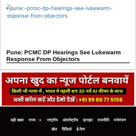
Pune: PCMC DP Hearings See Lukewarm
Response From Objectors
बड़ी खबर
राज्य
राष्ट्रीय
अंतर्राष्ट्रीय
क्राइम
राजनीति
मनोरंजन
खेल
विडिओ
ई-पेपर