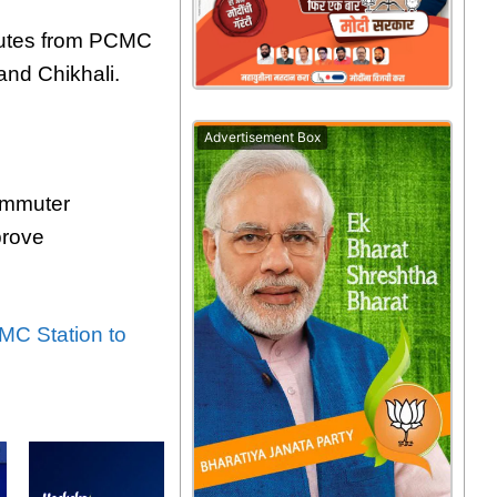
routes from PCMC
nd Chikhali.
Advertisement Box
commuter
prove
C Station to