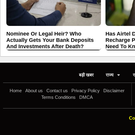
Nominee Or Legal Heir? Who
Has Airtel 
Actually Gets Your Bank Deposits
Recharge P
And Investments After Death?
Need To K
बड़ी खबर
राज्य
र
Home
About us
Contact us
Privacy Policy
Disclaimer
Terms Conditions
DMCA
Co