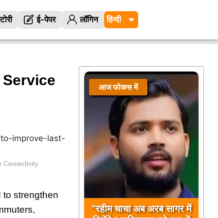
्टोरी
ई-पेपर
लॉगिन
Service
आज फोकस में
आज फोकस में
 Connectivity
 to strengthen
“रहीम चाचा अब अरब सागर में
ommuters,