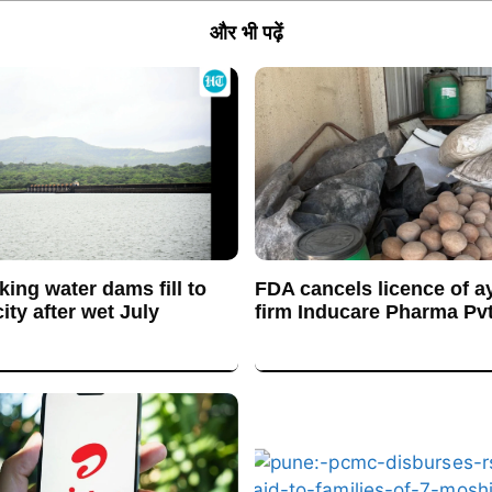
और भी पढ़ें
king water dams fill to
FDA cancels licence of a
ty after wet July
firm Inducare Pharma Pvt