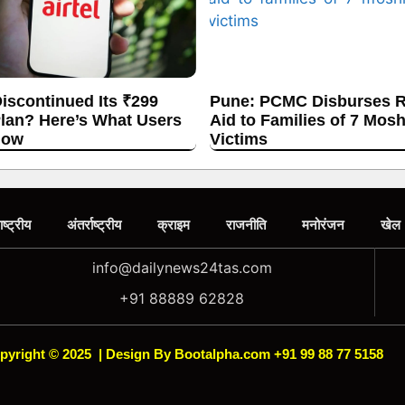
Discontinued Its ₹299
Pune: PCMC Disburses R
lan? Here’s What Users
Aid to Families of 7 Mos
now
Victims
ाष्ट्रीय
अंतर्राष्ट्रीय
क्राइम
राजनीति
मनोरंजन
खेल
info@dailynews24tas.com
+91 88889 62828
pyright © 2025
|
Design By Bootalpha.com +91 99 88 77 5158