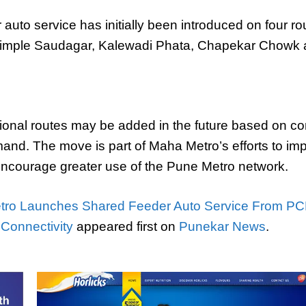
auto service has initially been introduced on four 
Pimple Saudagar, Kalewadi Phata, Chapekar Chowk a
itional routes may be added in the future based on 
nd. The move is part of Maha Metro’s efforts to im
 encourage greater use of the Pune Metro network.
ro Launches Shared Feeder Auto Service From PCM
 Connectivity
appeared first on
Punekar News
.