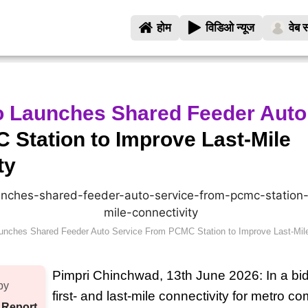
होम
विडिओ न्यूज
वेब स
o Launches Shared Feeder Auto
Station to Improve Last-Mile
ty
unches Shared Feeder Auto Service From PCMC Station to Improve Last-Mile
Pimpri Chinchwad, 13th June 2026: In a bid
by
first- and last-mile connectivity for metro c
 Report