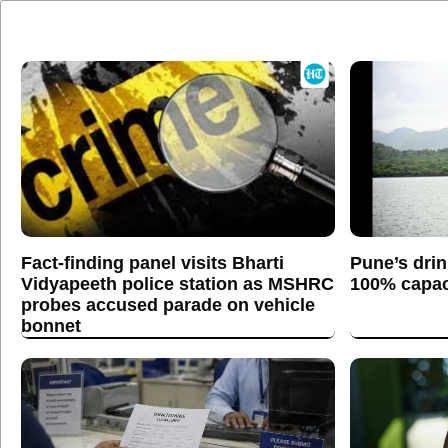
Fact-finding panel visits Bharti
Pune’s drin
Vidyapeeth police station as MSHRC
100% capaci
probes accused parade on vehicle
bonnet