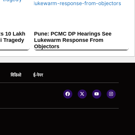
s 10 Lakh
Pune: PCMC DP Hearings See
hi Tragedy
Lukewarm Response From
Objectors
विडिओ
ई-पेपर