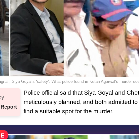
signal’, Siya Goyal’s ‘safety’: What police found in Ketan Agarwal’s murder sc
Police official said that Siya Goyal and C
by
meticulously planned, and both admitted to vi
 Report
find a suitable spot for the murder.