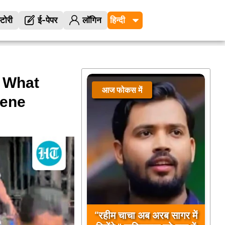
्टोरी
ई-पेपर
लॉगिन
What
आज फोकस में
cene
“रहीम चाचा अब अरब सागर में