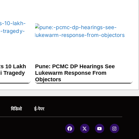
s 10 Lakh
Pune: PCMC DP Hearings See
hi Tragedy
Lukewarm Response From
Objectors
विडिओ
ई-पेपर