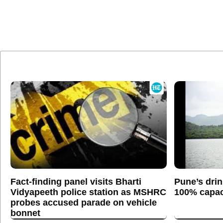
Fact-finding panel visits Bharti
Pune’s drin
Vidyapeeth police station as MSHRC
100% capaci
probes accused parade on vehicle
bonnet