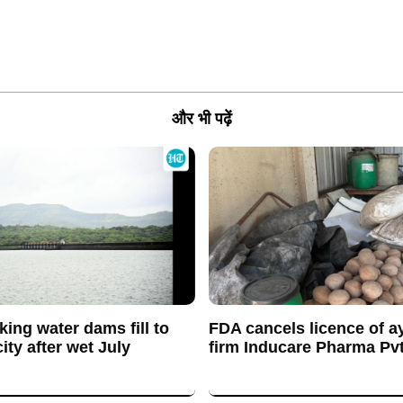
और भी पढ़ें
king water dams fill to
FDA cancels licence of a
ty after wet July
firm Inducare Pharma Pvt