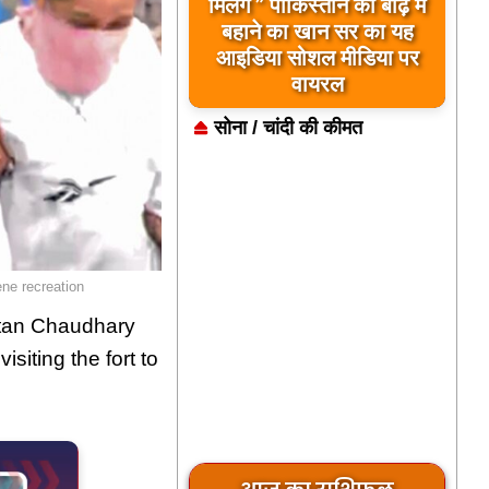
मिलेंगे ” पाकिस्तान को बाढ़ में
बहाने का खान सर का यह
आइडिया सोशल मीडिया पर
वायरल
सोना / चांदी की कीमत
ene recreation
hetan Chaudhary
siting the fort to