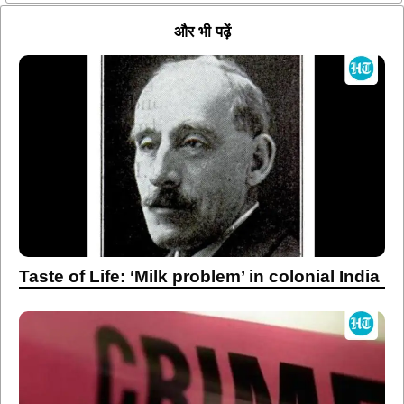
और भी पढ़ें
Taste of Life: ‘Milk problem’ in colonial India