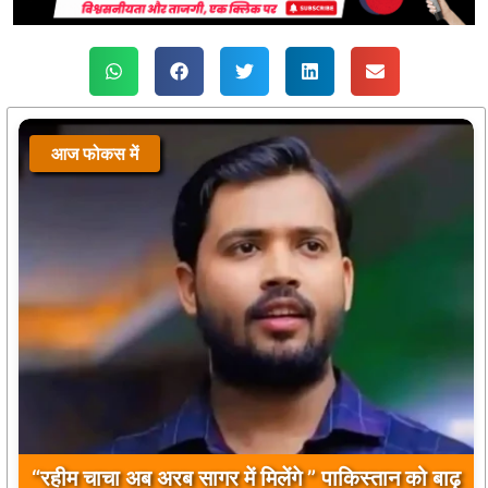
आज फोकस में
आज फोकस में
“रहीम चाचा अब अरब सागर में मिलेंगे ” पाकिस्तान को बाढ़