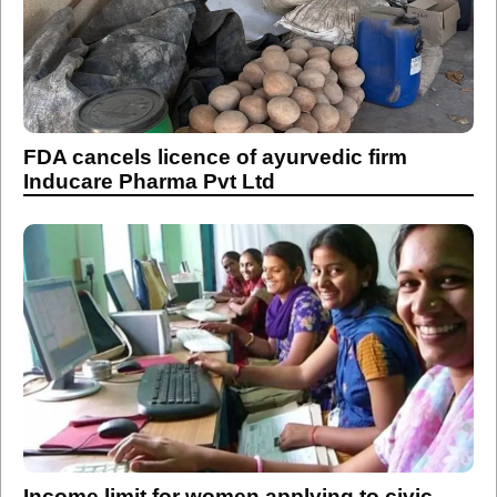
FDA cancels licence of ayurvedic firm
Inducare Pharma Pvt Ltd
Income limit for women applying to civic