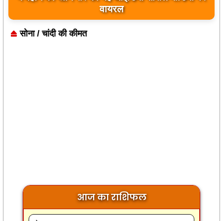
वायरल
सोना / चांदी की कीमत
आज का राशिफल