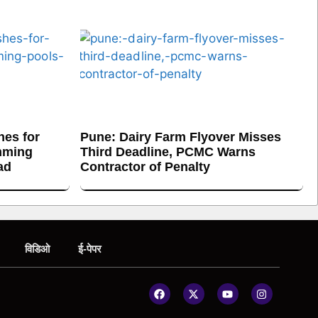
es for
Pune: Dairy Farm Flyover Misses
mming
Third Deadline, PCMC Warns
ad
Contractor of Penalty
विडिओ
ई-पेपर