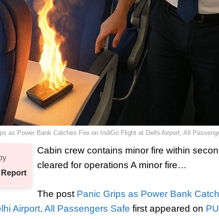
ps as Power Bank Catches Fire on IndiGo Flight at Delhi Airport, All Passeng
Cabin crew contains minor fire within seconds
by
cleared for operations A minor fire…
 Report
The post
Panic Grips as Power Bank Catch
elhi Airport, All Passengers Safe
first appeared on
PU