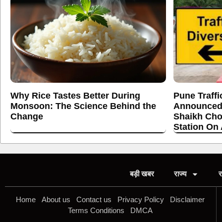
Why Rice Tastes Better During
Pune Traffi
Monsoon: The Science Behind the
Announced
Change
Shaikh Cho
Station On
बड़ी खबर
राज्य
र
Home
About us
Contact us
Privacy Policy
Disclaimer
Terms Conditions
DMCA