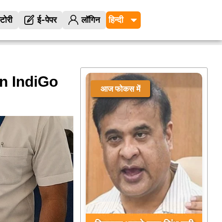
्टोरी
ई-पेपर
लॉगिन
n IndiGo
आज फोकस में
e