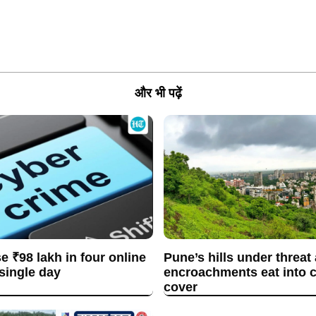
और भी पढ़ें
se ₹98 lakh in four online
Pune’s hills under threat
 single day
encroachments eat into c
cover