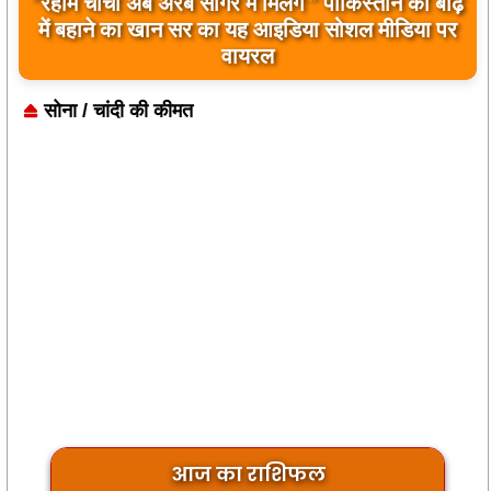
“रहीम चाचा अब अरब सागर में मिलेंगे ” पाकिस्तान को बाढ़
बिलावल भुट्टो द्वारा सिंधु नदी और भारत को लेकर दिए गए
में बहाने का खान सर का यह आइडिया सोशल मीडिया पर
बयान पर भारत के केंद्रीय मंत्रियों की कड़ी प्रतिक्रिया
वायरल
सोना / चांदी की कीमत
आज का राशिफल