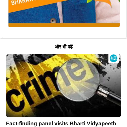
और भी पढ़ें
Fact-finding panel visits Bharti Vidyapeeth