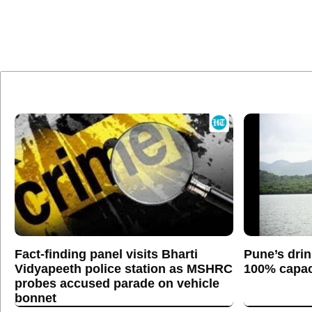
Fact-finding panel visits Bharti
Pune’s drin
Vidyapeeth police station as MSHRC
100% capaci
probes accused parade on vehicle
bonnet