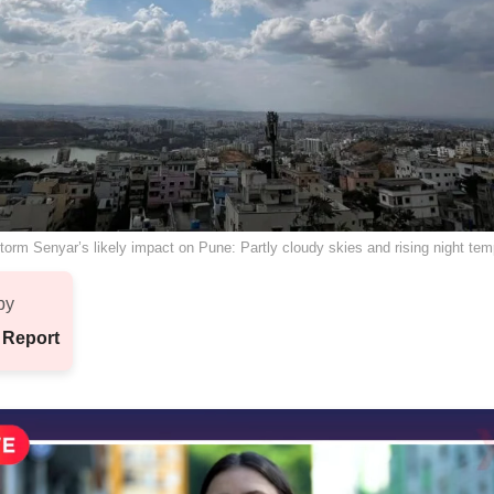
torm Senyar’s likely impact on Pune: Partly cloudy skies and rising night tem
by
 Report