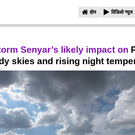
होम
विडिओ न्यूज
torm Senyar’s likely impact on
P
udy skies and rising night tempe