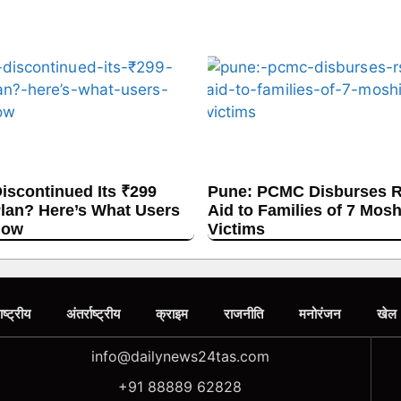
Discontinued Its ₹299
Pune: PCMC Disburses R
lan? Here’s What Users
Aid to Families of 7 Mos
now
Victims
ाष्ट्रीय
अंतर्राष्ट्रीय
क्राइम
राजनीति
मनोरंजन
खेल
info@dailynews24tas.com
+91 88889 62828