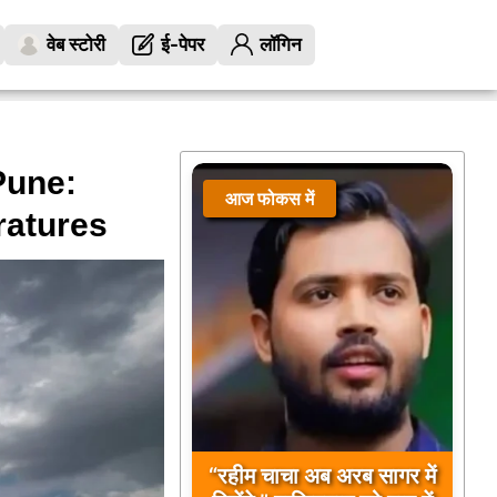
वेब स्टोरी
ई-पेपर
लॉगिन
une:
आज फोकस में
ratures
“रहीम चाचा अब अरब सागर में