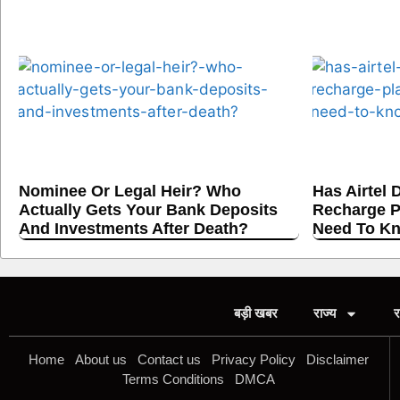
Nominee Or Legal Heir? Who
Has Airtel 
Actually Gets Your Bank Deposits
Recharge P
And Investments After Death?
Need To K
बड़ी खबर
राज्य
र
Home
About us
Contact us
Privacy Policy
Disclaimer
Terms Conditions
DMCA