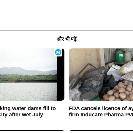
और भी पढ़ें
king water dams fill to
FDA cancels licence of a
ty after wet July
firm Inducare Pharma Pvt