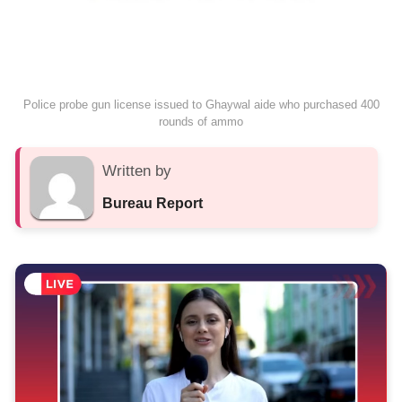
Police probe gun license issued to Ghaywal aide who purchased 400
rounds of ammo
Written by
Bureau Report