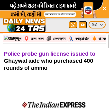
×
टॉप न्यूज़
राज्य-शहर
अंतर्राष्ट्रीय
स्पोर्ट्स खेल
संपादकी
Police probe gun license issued to
Ghaywal aide who purchased 400
rounds of ammo