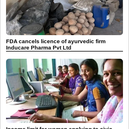
FDA cancels licence of ayurvedic firm
Inducare Pharma Pvt Ltd