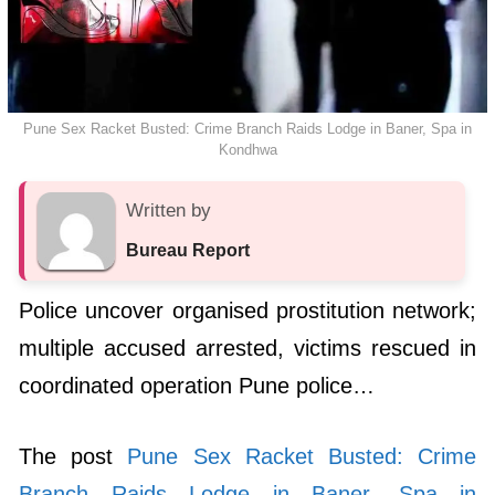
Pune Sex Racket Busted: Crime Branch Raids Lodge in Baner, Spa in
Kondhwa
Written by
Bureau Report
Police uncover organised prostitution network;
multiple accused arrested, victims rescued in
coordinated operation Pune police…
The post
Pune Sex Racket Busted: Crime
Branch Raids Lodge in Baner, Spa in