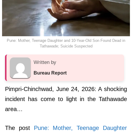
Pune: Mother, Teenage Daughter and 10-Year-Old Son Found Dead in
Tathawade; Suicide Suspected
Written by
Bureau Report
Pimpri-Chinchwad, June 24, 2026: A shocking
incident has come to light in the Tathawade
area…
The post
Pune: Mother, Teenage Daughter