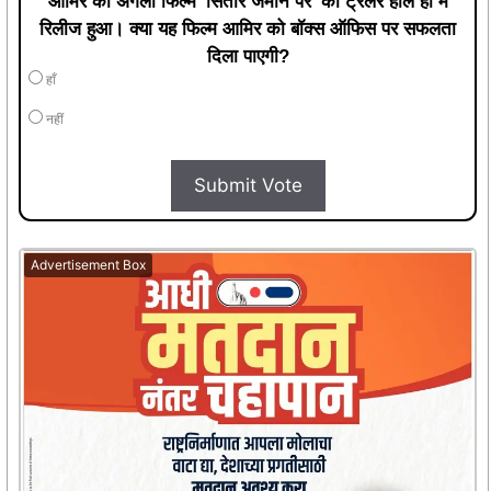
आमिर की अगली फिल्म 'सितारे जमीन पर' का ट्रेलर हाल ही में
रिलीज हुआ। क्या यह फिल्म आमिर को बॉक्स ऑफिस पर सफलता
दिला पाएगी?
हाँ
नहीं
Submit Vote
Advertisement Box