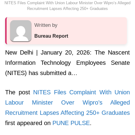
NITES Files Complaint With Union Labour Minister Over Wipro’s Alleged
Recruitment Lapses Affecting 250+ Graduates
Written by
Bureau Report
New Delhi | January 20, 2026: The Nascent
Information Technology Employees Senate
(NITES) has submitted a…
The post
NITES Files Complaint With Union
Labour Minister Over Wipro’s Alleged
Recruitment Lapses Affecting 250+ Graduates
first appeared on
PUNE PULSE
.