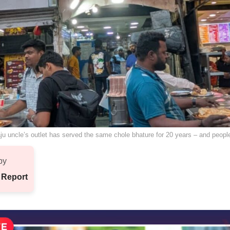
u uncle’s outlet has served the same chole bhature for 20 years – and people 
by
 Report