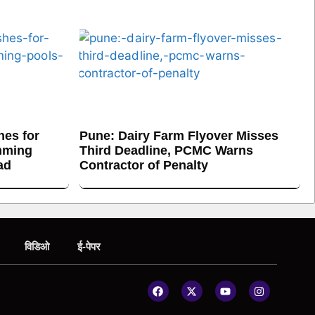
es for
Pune: Dairy Farm Flyover Misses
mming
Third Deadline, PCMC Warns
ad
Contractor of Penalty
विडिओ
ई-पेपर