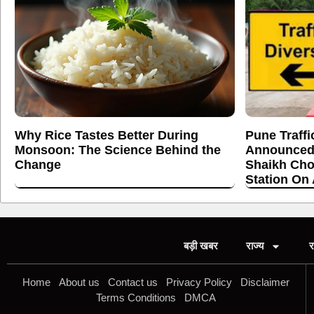
Why Rice Tastes Better During
Pune Traffi
Monsoon: The Science Behind the
Announced
Change
Shaikh Cho
Station On
बड़ी खबर
राज्य
र
Home
About us
Contact us
Privacy Policy
Disclaimer
Terms Conditions
DMCA