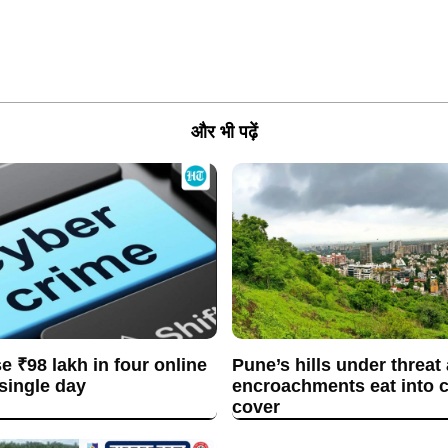
और भी पढ़ें
se ₹98 lakh in four online
Pune’s hills under threat
 single day
encroachments eat into c
cover