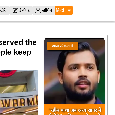
्टोरी
ई-पेपर
लॉगिन
served the
आज फोकस में
ople keep
“रहीम चाचा अब अरब सागर में