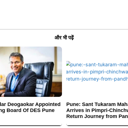
और भी पढ़ें
ar Deogaokar Appointed
Pune: Sant Tukaram Maha
ng Board Of DES Pune
Arrives in Pimpri-Chinc
Return Journey from Pa