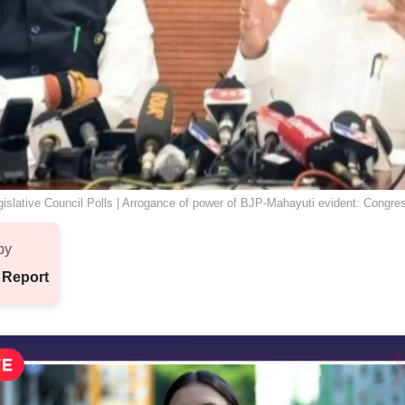
gislative Council Polls | Arrogance of power of BJP-Mahayuti evident: Congre
by
 Report