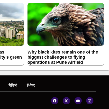
 as
Why black kites remain one of the
ity’s green
biggest challenges to flying
operations at Pune Airfield
विडिओ
ई-पेपर