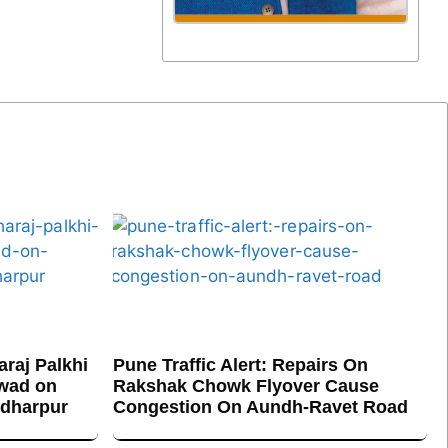
raj Palkhi
Pune Traffic Alert: Repairs On
hwad on
Rakshak Chowk Flyover Cause
ndharpur
Congestion On Aundh-Ravet Road