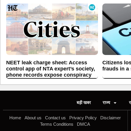
NEET leak charge sheet: Access
Citizens lo
control app of NTA expert’s society,
frauds in a
phone records expose conspiracy
बड़ी खबर
राज्य
र
Home
About us
Contact us
Privacy Policy
Disclaimer
Terms Conditions
DMCA