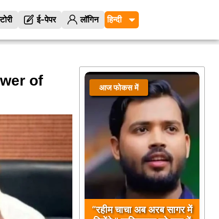
्टोरी
ई-पेपर
लॉगिन
wer of
आज फोकस में
“रहीम चाचा अब अरब सागर में