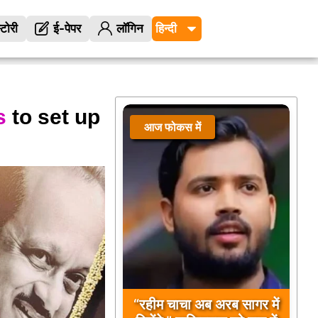
्टोरी
ई-पेपर
लॉगिन
s
to set up
आज फोकस में
“रहीम चाचा अब अरब सागर में