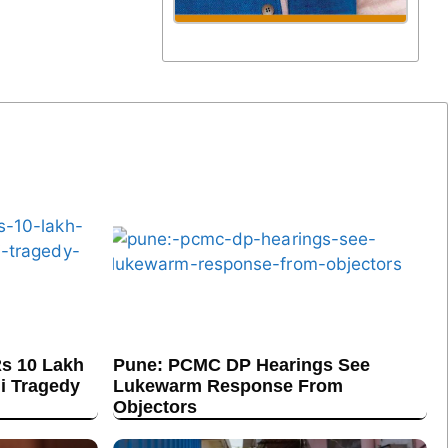
s 10 Lakh
Pune: PCMC DP Hearings See
hi Tragedy
Lukewarm Response From
Objectors