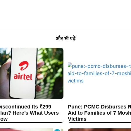
और भी पढ़ें
Discontinued Its ₹299
Pune: PCMC Disburses R
lan? Here’s What Users
Aid to Families of 7 Mos
now
Victims