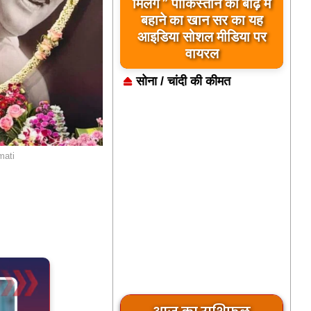
मिलेंगे ” पाकिस्तान को बाढ़ में
बहाने का खान सर का यह
आइडिया सोशल मीडिया पर
वायरल
सोना / चांदी की कीमत
mati