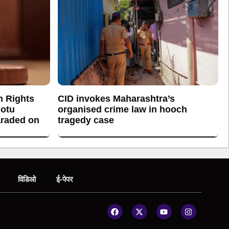
n Rights
CID invokes Maharashtra’s
otu
organised crime law in hooch
araded on
tragedy case
विडिओ
ई-पेपर