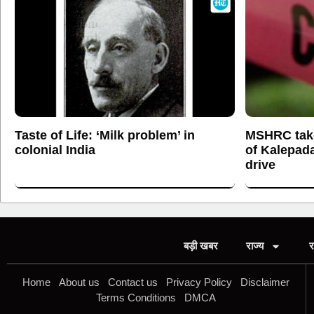
Taste of Life: ‘Milk problem’ in
MSHRC tak
colonial India
of Kalepada
drive
बड़ी खबर
राज्य
र
Home
About us
Contact us
Privacy Policy
Disclaimer
Terms Conditions
DMCA