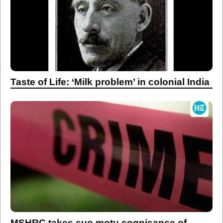
Taste of Life: ‘Milk problem’ in colonial India
MSHRC takes suo motu cognisance of