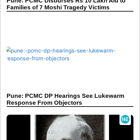
Pune: PCMC Disburses Rs 10 Lakh Aid to
Families of 7 Moshi Tragedy Victims
Pune: PCMC DP Hearings See Lukewarm
Response From Objectors