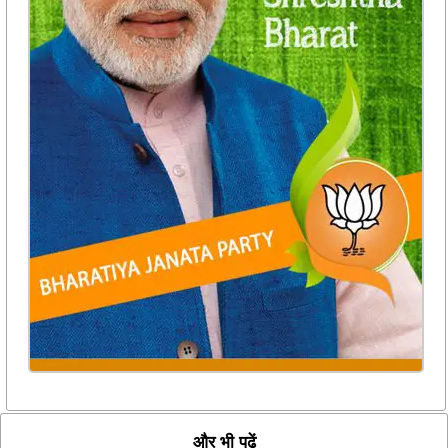
और भी पढ़ें