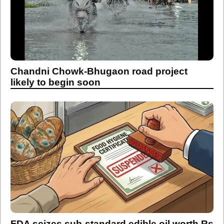
Chandni Chowk-Bhugaon road project
likely to begin soon
FDA seizes sub-standard edible oil worth Rs