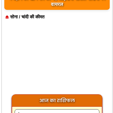
वायरल
सोना / चांदी की कीमत
आज का राशिफल