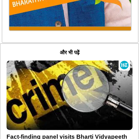
और भी पढ़ें
Fact-finding panel visits Bharti Vidyapeeth
police station as MSHRC probes accused
parade on vehicle bonnet