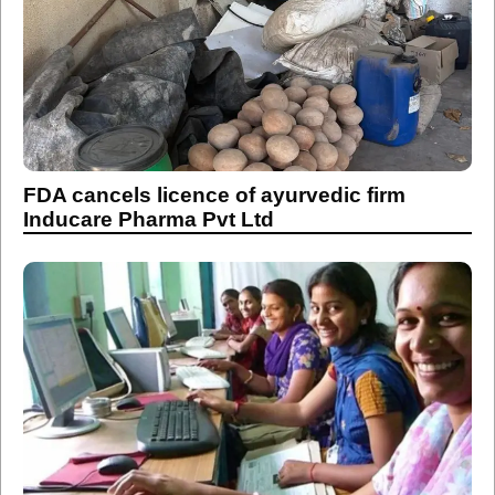
FDA cancels licence of ayurvedic firm
Inducare Pharma Pvt Ltd
Income limit for women applying to civic
welfare schemes raised to Rs 2.5 lakhs