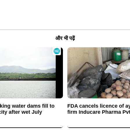
और भी पढ़ें
king water dams fill to
FDA cancels licence of a
ty after wet July
firm Inducare Pharma Pvt