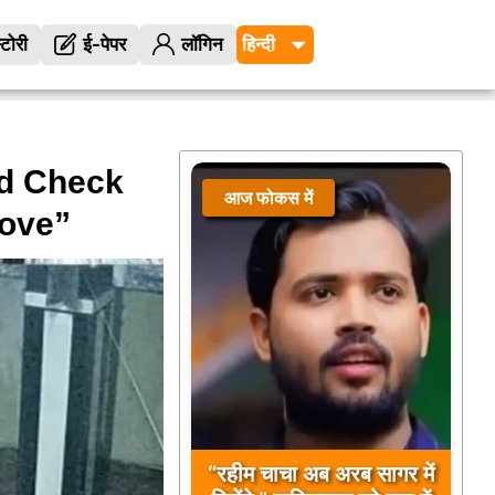
्टोरी
ई-पेपर
लॉगिन
d Check
आज फोकस में
Love”