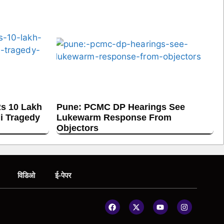
s 10 Lakh
Pune: PCMC DP Hearings See
hi Tragedy
Lukewarm Response From
Objectors
विडिओ
ई-पेपर