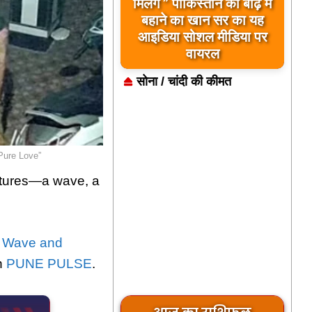
बिलावल भुट्टो द्वारा सिंधु नदी
और भारत को लेकर दिए गए
बयान पर भारत के केंद्रीय
मंत्रियों की कड़ी प्रतिक्रिया
सोना / चांदी की कीमत
Pure Love”
estures—a wave, a
o Wave and
n
PUNE PULSE
.