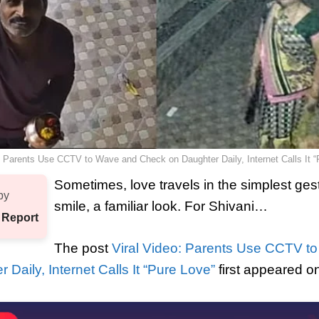
: Parents Use CCTV to Wave and Check on Daughter Daily, Internet Calls It “
Sometimes, love travels in the simplest g
by
smile, a familiar look. For Shivani…
 Report
The post
Viral Video: Parents Use CCTV t
Daily, Internet Calls It “Pure Love”
first appeared o