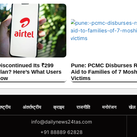
Discontinued Its ₹299
Pune: PCMC Disburses R
lan? Here’s What Users
Aid to Families of 7 Mos
now
Victims
ाष्ट्रीय
अंतर्राष्ट्रीय
क्राइम
राजनीति
मनोरंजन
खेल
info@dailynews24tas.com
+91 88889 62828