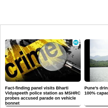
Fact-finding panel visits Bharti
Pune’s drin
Vidyapeeth police station as MSHRC
100% capaci
probes accused parade on vehicle
bonnet