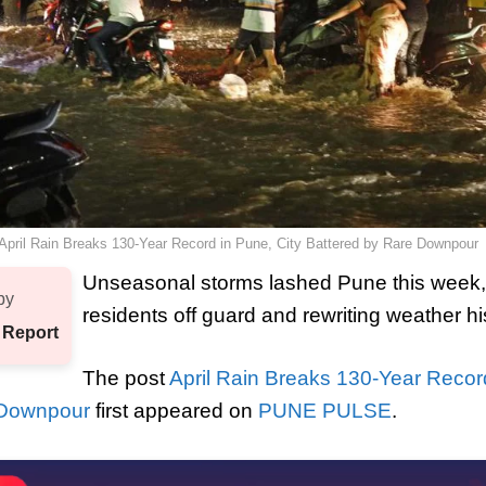
April Rain Breaks 130-Year Record in Pune, City Battered by Rare Downpour
Unseasonal storms lashed Pune this week,
by
residents off guard and rewriting weather h
 Report
The post
April Rain Breaks 130-Year Record
 Downpour
first appeared on
PUNE PULSE
.