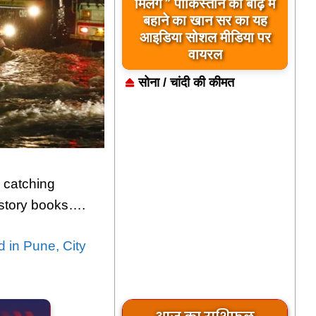
मिलेंगे ” पाकिस्तान को बाढ़ में
बहाने का खान सर का यह
आइडिया सोशल मीडिया पर
वायरल
सोना / चांदी की कीमत
 catching
istory books….
 in Pune, City