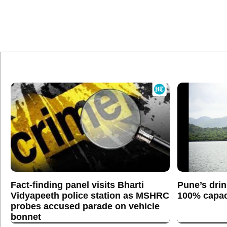
Fact-finding panel visits Bharti
Pune’s drin
Vidyapeeth police station as MSHRC
100% capaci
probes accused parade on vehicle
bonnet