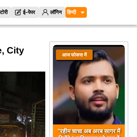
्टोरी
ई-पेपर
लॉगिन
, City
आज फोकस में
“रहीम चाचा अब अरब सागर में