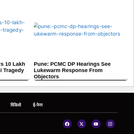
s 10 Lakh
Pune: PCMC DP Hearings See
hi Tragedy
Lukewarm Response From
Objectors
विडिओ
ई-पेपर