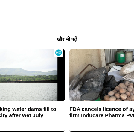
और भी पढ़ें
king water dams fill to
FDA cancels licence of a
ty after wet July
firm Inducare Pharma Pvt