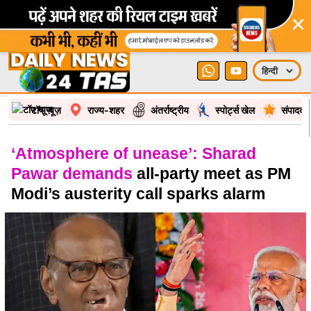
×
टॉप न्यूज़
राज्य-शहर
अंतर्राष्ट्रीय
स्पोर्ट्स खेल
संपादकी
‘Atmosphere of unease’: Sharad
Pawar demands
all-party meet as PM
Modi’s austerity call sparks alarm