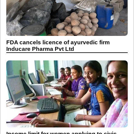
FDA cancels licence of ayurvedic firm
Inducare Pharma Pvt Ltd
Income limit for women applying to civic