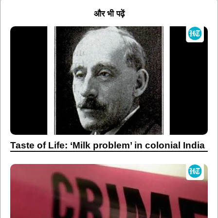
और भी पढ़ें
Taste of Life: ‘Milk problem’ in colonial India