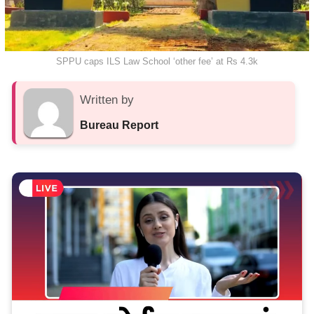
SPPU caps ILS Law School ‘other fee’ at Rs 4.3k
Written by
Bureau Report