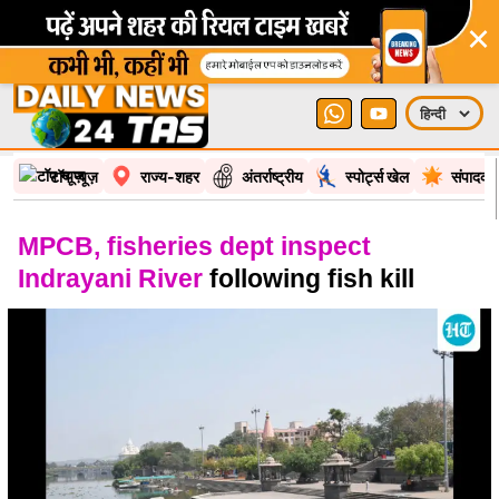
×
टॉप न्यूज़
राज्य-शहर
अंतर्राष्ट्रीय
स्पोर्ट्स खेल
संपादकी
MPCB, fisheries dept inspect
Indrayani River
following fish kill