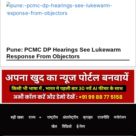
Pune: PCMC DP Hearings See Lukewarm
Response From Objectors
बड़ी खबर
राज्य
राष्ट्रीय
अंतर्राष्ट्रीय
क्राइम
राजनीति
मनोरंजन
खेल
विडिओ
ई-पेपर