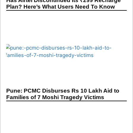
Has Airtel Discontinued Its ₹299 Recharge
Plan? Here’s What Users Need To Know
Pune: PCMC Disburses Rs 10 Lakh Aid to
Families of 7 Moshi Tragedy Victims