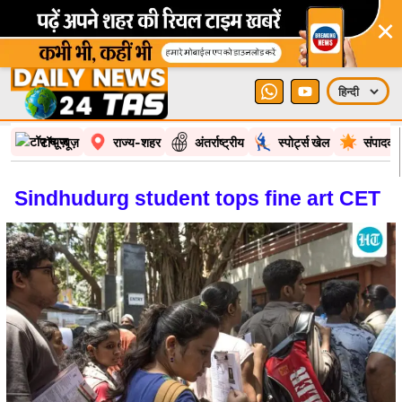
×
टॉप न्यूज़
राज्य-शहर
अंतर्राष्ट्रीय
स्पोर्ट्स खेल
संपादकी
Sindhudurg student tops fine art CET