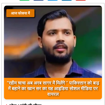
आज फोकस में
आज फोकस में
“रहीम चाचा अब अरब सागर में मिलेंगे ” पाकिस्तान को बाढ़
बिलावल भुट्टो द्वारा सिंधु नदी और भारत को लेकर दिए गए
में बहाने का खान सर का यह आइडिया सोशल मीडिया पर
बयान पर भारत के केंद्रीय मंत्रियों की कड़ी प्रतिक्रिया
वायरल