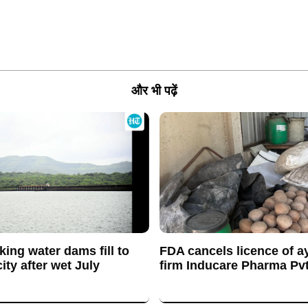
और भी पढ़ें
king water dams fill to
FDA cancels licence of a
ty after wet July
firm Inducare Pharma Pvt