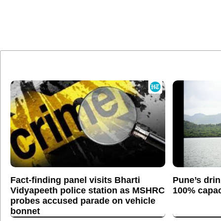
Fact-finding panel visits Bharti
Pune’s drin
Vidyapeeth police station as MSHRC
100% capaci
probes accused parade on vehicle
bonnet