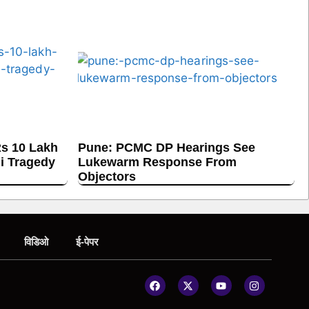
s 10 Lakh
Pune: PCMC DP Hearings See
hi Tragedy
Lukewarm Response From
Objectors
विडिओ
ई-पेपर