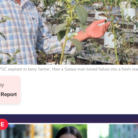
SC aspirant to berry farmer: How a Satara man turned failure into a fresh star
by
 Report