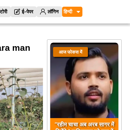
्टोरी
ई-पेपर
लॉगिन
ara man
आज फोकस में