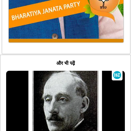
और भी पढ़ें