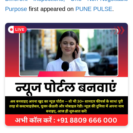
Purpose
first appeared on
PUNE PULSE
.