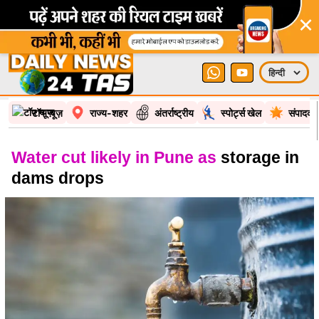
×
टॉप न्यूज़
राज्य-शहर
अंतर्राष्ट्रीय
स्पोर्ट्स खेल
संपादकी
Water cut likely in Pune as
storage in
dams drops